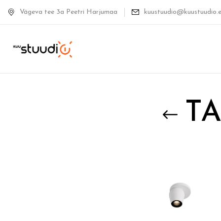
Vägeva tee 3a Peetri Harjumaa
kuustuudio@kuustuudio.
TA