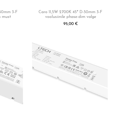
-50mm 3-F
Caro 11,5W 2700K 45* D-50mm 3-F
m must
voolusiinile phase-dim valge
95,00
€