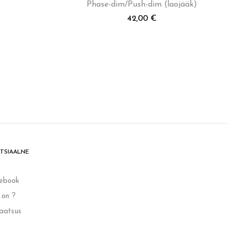
Phase-dim/Push-dim (laojääk)
42,00
€
TSIAALNE
ebook
 on ?
vaatsus