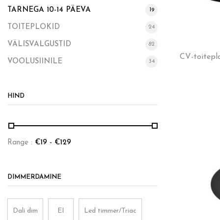
TARNEGA 10-14 PÄEVA
19
TOITEPLOKID
24
VÄLISVALGUSTID
82
CV-toitep
VOOLUSIINILE
34
HIND
Range :
€
19
- €
129
DIMMERDAMINE
Dali dim
EI
Led timmer/Triac