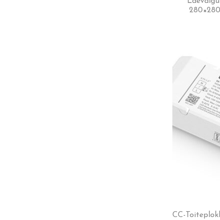
Laevalgu
280×280
CC-Toiteplok