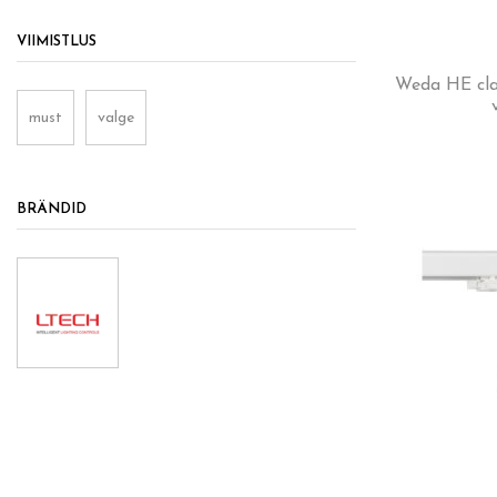
VIIMISTLUS
Weda HE cla
must
valge
BRÄNDID