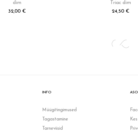
dim
Triac dim
32,00
€
24,50
€
INFO
ASO
Müügitingimused
Fac
Tagastamine
Kes
Tarneviisid
Pri