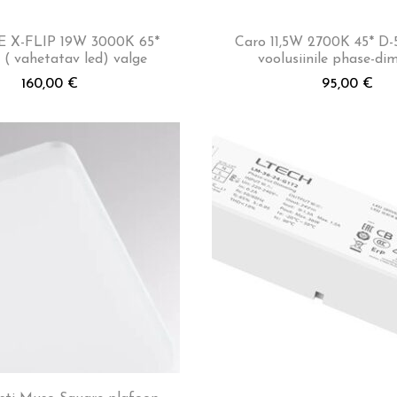
 X-FLIP 19W 3000K 65*
Caro 11,5W 2700K 45* D
( vahetatav led) valge
voolusiinile phase-di
160,00
€
95,00
€