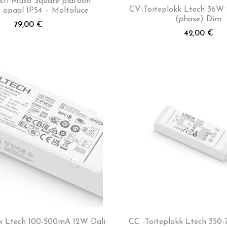
sti Muso Square plafoon
CV-Toiteplokk Ltech 36W
 opaal IP54 – Moltoluce
(phase) Dim
79,00
€
42,00
€
k Ltech 100-500mA 12W Dali
CC -Toiteplokk Ltech 35