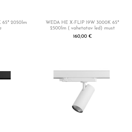
K 65* 2050lm
WEDA HE X-FLIP 19W 3000K 65*
e
2500lm ( vahetatav led) must
160,00
€