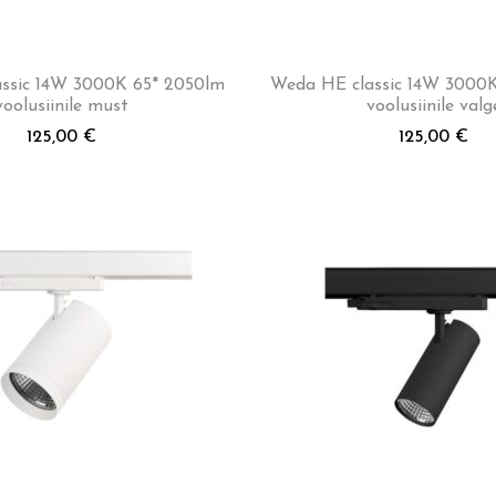
ssic 14W 3000K 65* 2050lm
Weda HE classic 14W 3000
voolusiinile must
voolusiinile valg
125,00
€
125,00
€