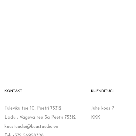
KONTAKT
KLIENDITUGI
Tuleviku tee 10, Peetri 75312
Juhe koos ?
Ladu : Vägeva tee 3a Peetri 75312
KKK
kuustuudio@kuustuudio.ee
Tel: +372 56958328