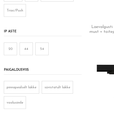
Triac/Push
Laevalgusti
IP ASTE
must + toit
20
44
54
PAIGALDUSVIIS
pinnapealselt lakke
süvistatult lakke
voolusiinile