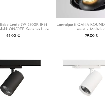
 Bebe Lente 7W 2700K IP44
Laevalgusti QANA ROUND
eplokk ON/OFF Karizma Luce
must – Moltoluc
65,00
€
79,00
€