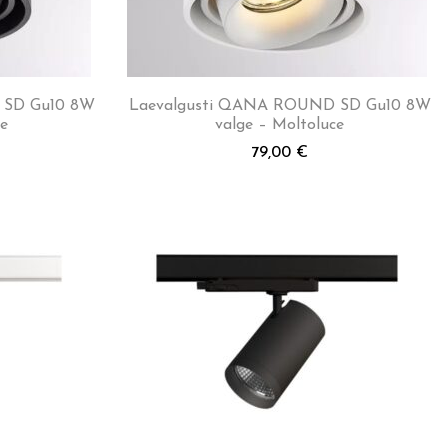
 SD Gu10 8W
Laevalgusti QANA ROUND SD Gu10 8W
e
valge – Moltoluce
79,00
€