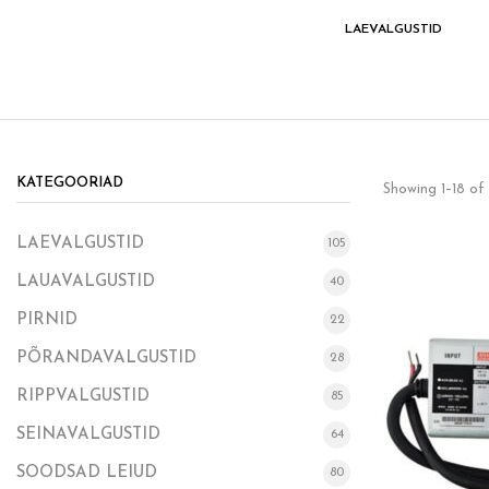
VÄLISVALGUSTID
VOOLUSIINILE
LAEVALGUSTID
KATEGOORIAD
Showing 1–18 of 
LAEVALGUSTID
105
LAUAVALGUSTID
40
PIRNID
22
PÕRANDAVALGUSTID
28
RIPPVALGUSTID
85
SEINAVALGUSTID
64
SOODSAD LEIUD
80