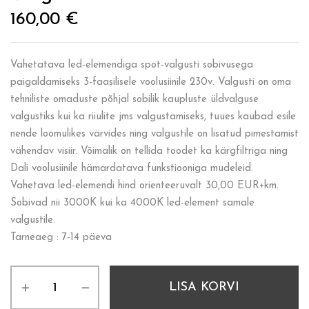
160,00
€
Vahetatava led-elemendiga spot-valgusti sobivusega
paigaldamiseks 3-faasilisele voolusiinile 230v. Valgusti on oma
tehniliste omaduste põhjal sobilik kaupluste üldvalguse
valgustiks kui ka riiulite jms valgustamiseks, tuues kaubad esile
nende loomulikes värvides ning valgustile on lisatud pimestamist
vähendav visiir. Võimalik on tellida toodet ka kärgfiltriga ning
Dali voolusiinile hämardatava funkstiooniga mudeleid.
Vahetava led-elemendi hind orienteeruvalt 30,00 EUR+km.
Sobivad nii 3000K kui ka 4000K led-element samale
valgustile.
Tarneaeg : 7-14 päeva
LISA KORVI