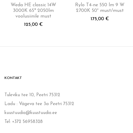
Weda HE classic 14W
Rylo T4-ne 550 lm 9 W
3000K 65* 2050lm
2700K 50° must/must
voolusiinile must
175,00
€
125,00
€
KONTAKT
Tuleviku tee 10, Peetri 75312
Ladu : Vägeva tee 3a Peetri 75312
kuustuudio@kuustuudio.ee
Tel: +372 56958328