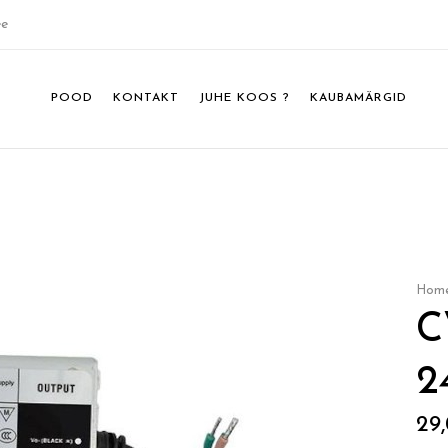
ee
POOD
KONTAKT
JUHE KOOS ?
KAUBAMÄRGID
Hom
C
2
29