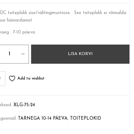
DC toiteplokk sise/välitingimustesse . See toiteplokk ei võimalda
use hämardamist.
eaeg : 7-10 päeva
LISA KORVI
Add to wishlist
ekood:
XLG-75-24
gooriad:
TARNEGA 10-14 PÄEVA
,
TOITEPLOKID