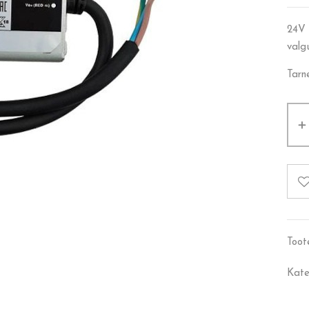
24V 
valg
Tarn
Toot
Kate