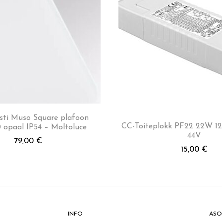
sti Muso Square plafoon
CC-Toiteplokk PF22 22W 1
 opaal IP54 – Moltoluce
44V
79,00
€
15,00
€
INFO
ASO