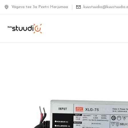
Vägeva tee 3a Peetri Harjumaa
kuustuudio@kuustuudio.