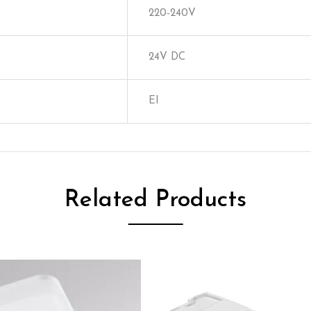
220-240V
24V DC
EI
Related Products