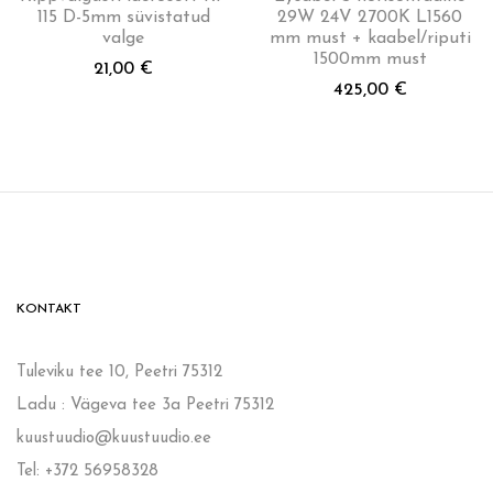
115 D-5mm süvistatud
29W 24V 2700K L1560
valge
mm must + kaabel/riputi
1500mm must
21,00
€
425,00
€
KONTAKT
Tuleviku tee 10, Peetri 75312
Ladu : Vägeva tee 3a Peetri 75312
kuustuudio@kuustuudio.ee
Tel: +372 56958328