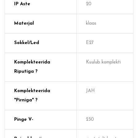
IP Aste
20
Materjal
klaas
Sokkel/Led
E27
Komplekteerida
Kuulub komplekti
Riputiga ?
Komplekteerida
JAH
"pirniga" ?
Pinge V-
230