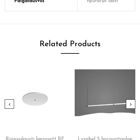
Paigaldusviis
riputatult laest
Related Products
Rippvalgusti laerosett RF
Lysabel S horisontaalne