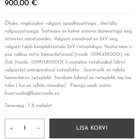
900,00
€
Õhuke, ringikujuline valgusti opaalhajutitega , üles/alla
valgusjaotusega. Tootmises on kolme erineva diameetriga ning
mitmetes värvitoonides. Valgusti sisendvool on 24V ning
valgusti tuleb komplekteerida 24V toiteplokiga. Vaata meie e-
poe valikus mitte hämardatavaid (toode -109K4580001) või
Dali (toode -109K1580001)( 5-sooneline toitekaabel lülitist
valgustini) pinnapealseid toiteplokke . Soovituslik on valida
hämardatav toiteplokk. Soodsam lahend on toiteplokk viia lae
taha ( kui on selleks võimalus) . Päringu saab saata
kuustuudio@kuustuudio.ee
Tarneaeg : 7-8 nädalat
LISA KORVI