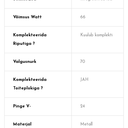
Võimsus Watt
66
Komplekteerida
Kuulub komplekti
Riputiga ?
Valgusnurk
70
Komplekteerida
JAH
Toiteplokiga ?
Pinge V-
24
Materjal
Metall