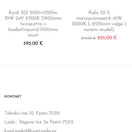
Rynk SDI 2100+1700lm
Kalis 50 S
79W 24V 2700K D900mm
microprismaatik 45W
terracotta +
3000K L-2535mm valge (
kaabel/riputid 1500mm
vanem mudel)
must
225,00
€
375,00
€
595,00
€
KONTAKT
Tuleviku tee 10, Peetri 75312
Ladu : Vägeva tee 3a Peetri 75312
kuustuudio@kuustuudio.ee