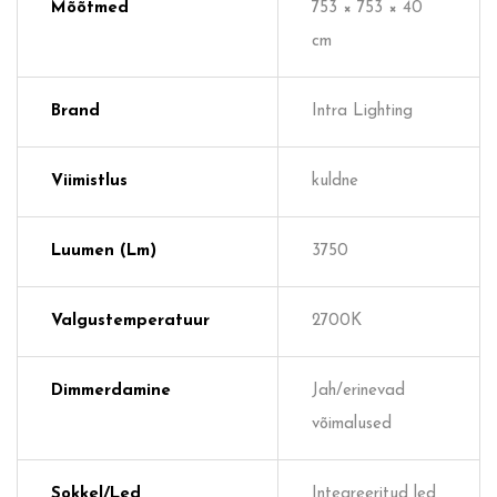
Mõõtmed
753 × 753 × 40
cm
Brand
Intra Lighting
Viimistlus
kuldne
Luumen (lm)
3750
Valgustemperatuur
2700K
Dimmerdamine
Jah/erinevad
võimalused
Sokkel/Led
Integreeritud led