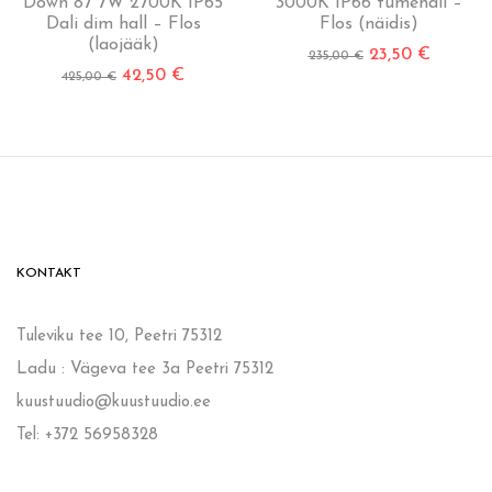
Down 87 7W 2700K IP65
3000K IP66 tumehall –
Dali dim hall – Flos
Flos (näidis)
(laojääk)
23,50
€
235,00
€
42,50
€
425,00
€
KONTAKT
Tuleviku tee 10, Peetri 75312
Ladu : Vägeva tee 3a Peetri 75312
kuustuudio@kuustuudio.ee
Tel: +372 56958328