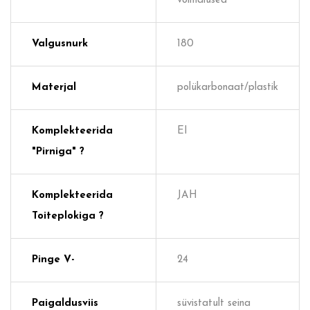
võimalused
Valgusnurk
180
Materjal
polükarbonaat/plastik
Komplekteerida
EI
"pirniga" ?
Komplekteerida
JAH
Toiteplokiga ?
Pinge V-
24
Paigaldusviis
süvistatult seina