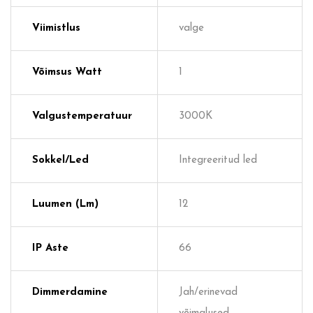
Viimistlus
valge
Võimsus Watt
1
Valgustemperatuur
3000K
Sokkel/Led
Integreeritud led
Luumen (lm)
12
IP Aste
66
Dimmerdamine
Jah/erinevad