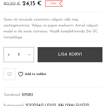
24,15
€
80,50
€
-70%
Seina või terrassile süvistatav valgusti välis ning
sisetingimustesse. Valgus on pigem markeeriv. Antud valgusti
mudel ei ole enam tootmises. Vajalik komplekteerida 24v DC
toiteplokiga.
LISA KORVI
Add to wishlist
Tootekood:
517083
Kategooriad:
SOODSAD LEIUD
,
VÄLISVALGUSTID