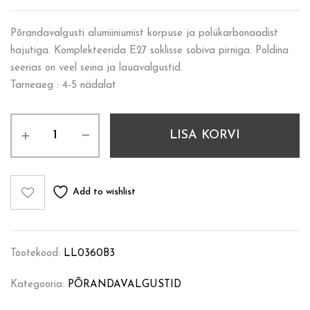
Põrandavalgusti alumiiniumist korpuse ja polükarbonaadist
hajutiga. Komplekteerida E27 soklisse sobiva pirniga. Poldina
seerias on veel seina ja lauavalgustid.
Tarneaeg : 4-5 nädalat
LISA KORVI
Add to wishlist
Tootekood:
LL0360B3
Kategooria:
PÕRANDAVALGUSTID