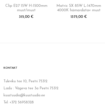
Clip E27 15W H-1500mm
Matric SX 85W L-1470mm
must/must
4000K hämardatav must
315,00
€
1375,00
€
KONTAKT
Tuleviku tee 10, Peetri 75312
Ladu : Vägeva tee 3a Peetri 75312
kuustuudio@kuustuudio.ee
Tel: +372 56958328