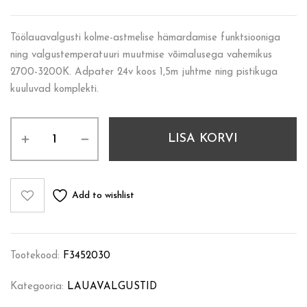
Töölauavalgusti kolme-astmelise hämardamise funktsiooniga
ning valgustemperatuuri muutmise võimalusega vahemikus
2700-3200K. Adpater 24v koos 1,5m juhtme ning pistikuga
kuuluvad komplekti.
LISA KORVI
Add to wishlist
Tootekood:
F3452030
Kategooria:
LAUAVALGUSTID