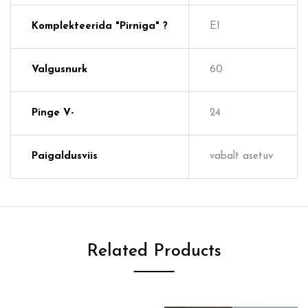
Komplekteerida "pirniga" ?
EI
Valgusnurk
60
Pinge V-
24
Paigaldusviis
vabalt asetuv
Related Products