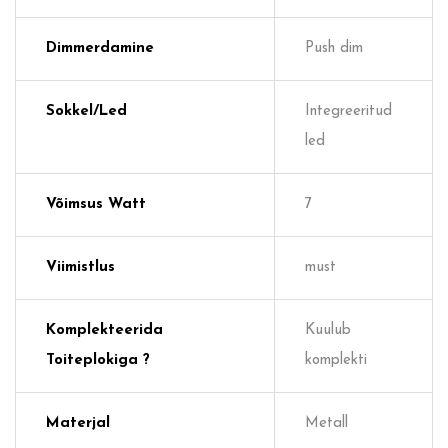
Dimmerdamine
Push dim
Sokkel/Led
Integreeritud
led
Võimsus Watt
7
Viimistlus
must
Komplekteerida
Kuulub
Toiteplokiga ?
komplekti
Materjal
Metall