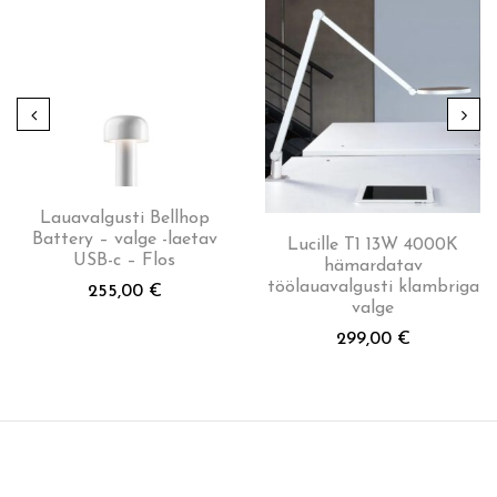
Lauavalgusti Bellhop
Battery – valge -laetav
Lucille T1 13W 4000K
USB-c – Flos
hämardatav
töölauavalgusti klambriga
255,00
€
valge
299,00
€