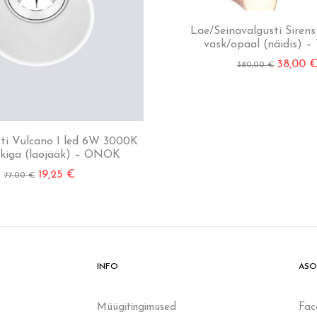
Lae/Seinavalgusti Siren
vask/opaal (näidis) – 
38,00
380,00
€
sti Vulcano 1 led 6W 3000K
okiga (laojääk) – ONOK
19,25
€
77,00
€
INFO
ASO
Müügitingimused
Fac