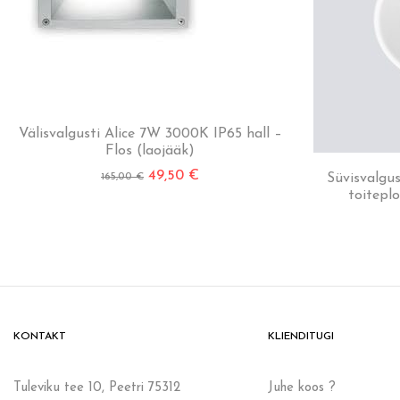
Välisvalgusti Alice 7W 3000K IP65 hall –
Flos (laojääk)
49,50
€
165,00
€
Süvisvalgu
toitepl
KONTAKT
KLIENDITUGI
Tuleviku tee 10, Peetri 75312
Juhe koos ?