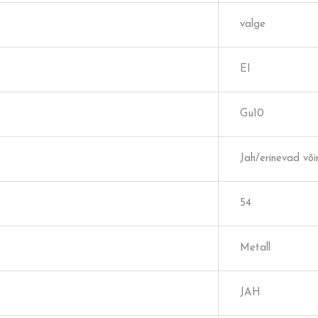
valge
EI
Gu10
Jah/erinevad võ
54
Metall
JAH