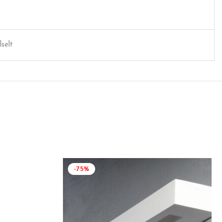
lselt
-75%