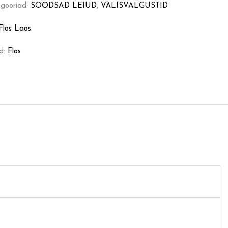
gooriad:
SOODSAD LEIUD
,
VÄLISVALGUSTID
Flos Laos
d:
Flos