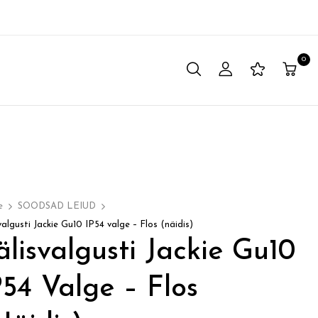
0
e
SOODSAD LEIUD
valgusti Jackie Gu10 IP54 valge – Flos (näidis)
älisvalgusti Jackie Gu10
P54 Valge – Flos