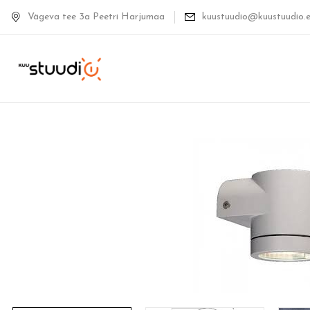
Vägeva tee 3a Peetri Harjumaa
kuustuudio@kuustuudio.