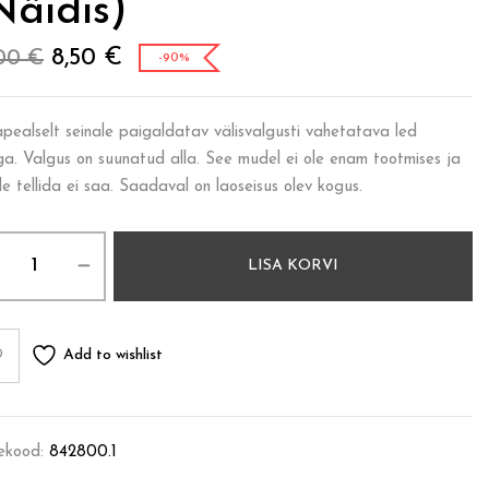
näidis)
8,50
€
,00
€
-90%
apealselt seinale paigaldatav välisvalgusti vahetatava led
iga. Valgus on suunatud alla. See mudel ei ole enam tootmises ja
de tellida ei saa. Saadaval on laoseisus olev kogus.
LISA KORVI
Add to wishlist
ekood:
842800.1