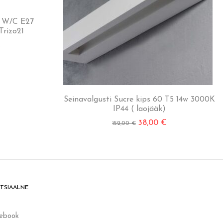
s W/C E27
Trizo21
€
Seinavalgusti Sucre kips 60 T5 14w 3000K
IP44 ( laojääk)
38,00
€
152,00
€
TSIAALNE
ebook