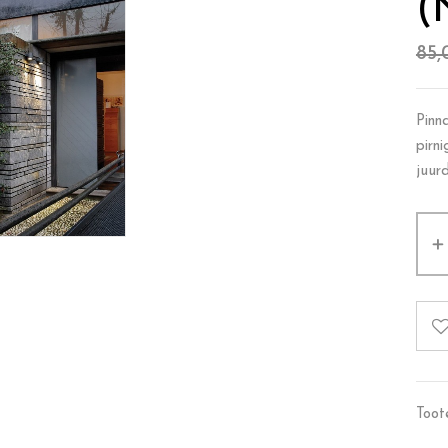
(
85
Pinn
pirn
juur
Toot