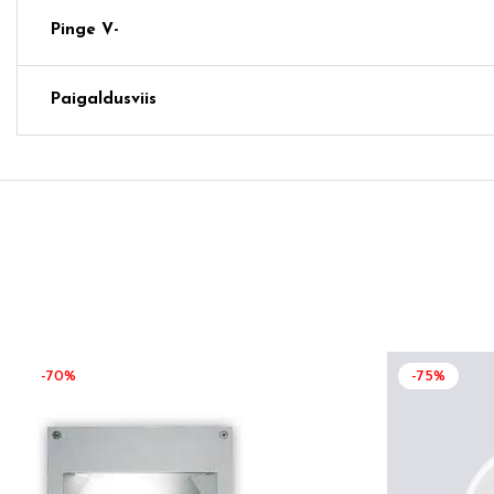
Pinge V-
Paigaldusviis
-70%
-75%