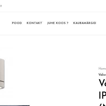
ee
POOD
KONTAKT
JUHE KOOS ?
KAUBAMÄRGID
Hom
Välis
V
I