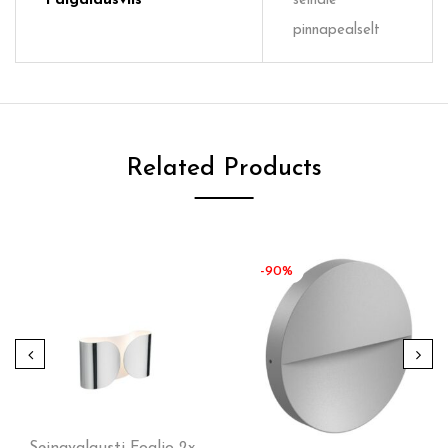
Paigaldusviis
seinale
pinnapealselt
Related Products
-90%
Seinavalgusti Foglio 2x