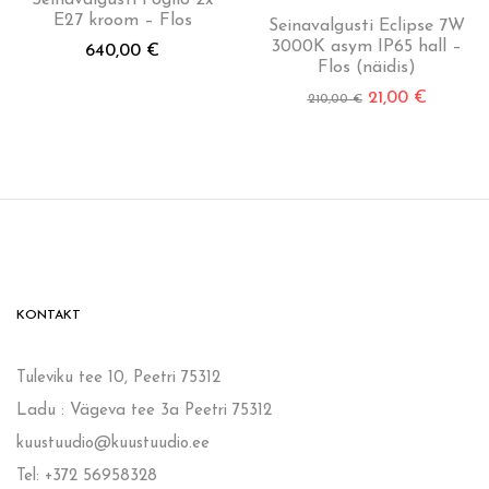
E27 kroom – Flos
Seinavalgusti Eclipse 7W
3000K asym IP65 hall –
640,00
€
Flos (näidis)
21,00
€
210,00
€
KONTAKT
Tuleviku tee 10, Peetri 75312
Ladu : Vägeva tee 3a Peetri 75312
kuustuudio@kuustuudio.ee
Tel: +372 56958328