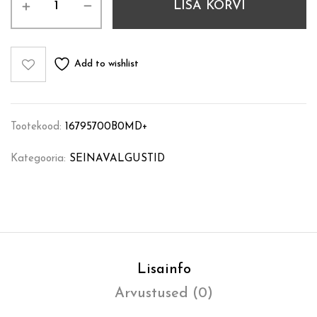
LISA KORVI
Add to wishlist
Tootekood:
16795700B0MD+
Kategooria:
SEINAVALGUSTID
Lisainfo
Arvustused (0)