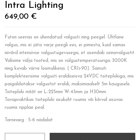
Intra Lighting
649,00
€
Futon seerias on ühendatud valgusti ning peegel. Ühtlane
valgus, mis ei jäta varje peegli ees, ei pimesta, kuid samas
niivõrd intensiivse valgustugevusega, et asendab seinavalgustit.
Valisime välja tooted, mis on valgustemperatuuriga 3000K
ning kuvab värve loomulikena. ( CRI>90). Samuti
komplekteerisime valgusti eraldiseisva 24VDC toiteplokiga, mis
paigaldatakse valgustist eraldi, maksimaalselt 5m kaugusele.
Toiteploki mõõt on L-225mm W-43mm ja H30mm.
Tavapraktikas toiteploki asukoht ruumis või kõrval asuvas
ruumis ripplae peal.
Tarneaeg : 5-6 nädalat