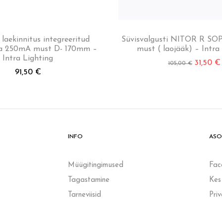
laekinnitus integreeritud
Süvisvalgusti NITOR R SO
ga 250mA must D- 170mm –
must ( laojääk) – Intra
Intra Lighting
31,50
€
105,00
€
91,50
€
INFO
ASO
Müügitingimused
Fac
Tagastamine
Kes
Tarneviisid
Pri