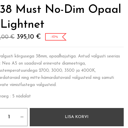
38 Must No-Dim Opaal
 Lightnet
395,10
€
9,00
€
-10%
algusti kõrgusega 38mm, opaalhajutiga. Antud valgusti seerias
c Neo A5 on saadaval erinevate diameetriga,
ustemperatuuridega 2700; 3000; 3500 ja 4000K,
rdatavaid ning mitte-hämardatavaid valgusteid ning samuti
vate viimistlustega valgusteid.
eaeg : 5 nädalat
LISA KORVI