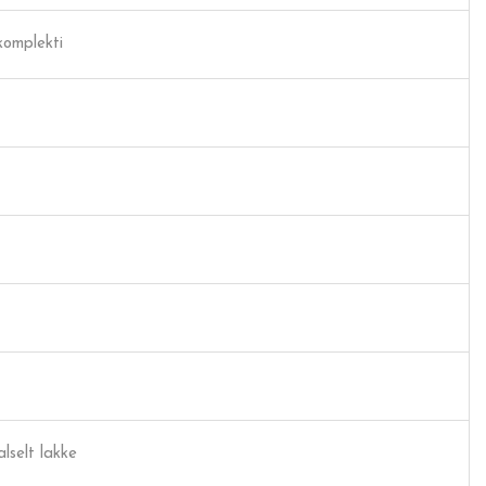
komplekti
lselt lakke