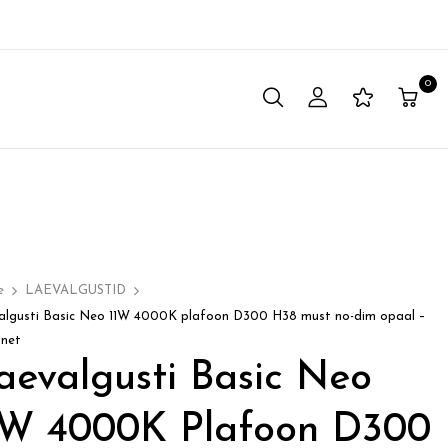
0
e
LAEVALGUSTID
algusti Basic Neo 11W 4000K plafoon D300 H38 must no-dim opaal –
tnet
aevalgusti Basic Neo
1W 4000K Plafoon D300