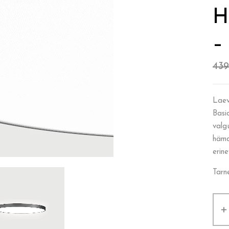
H
–
43
Laev
Basi
valg
häma
erine
Tarn