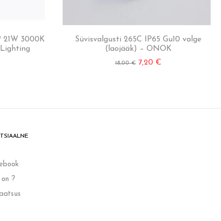
P 21W 3000K
Süvisvalgusti 265C IP65 Gu10 valge
 Lighting
(laojääk) – ONOK
7,20
€
18,00
€
TSIAALNE
ebook
 on ?
vaatsus