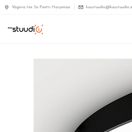
Vägeva tee 3a Peetri Harjumaa
kuustuudio@kuustuudio.