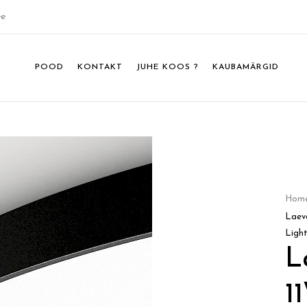
ee
POOD
KONTAKT
JUHE KOOS ?
KAUBAMÄRGID
Hom
Laev
Ligh
L
1