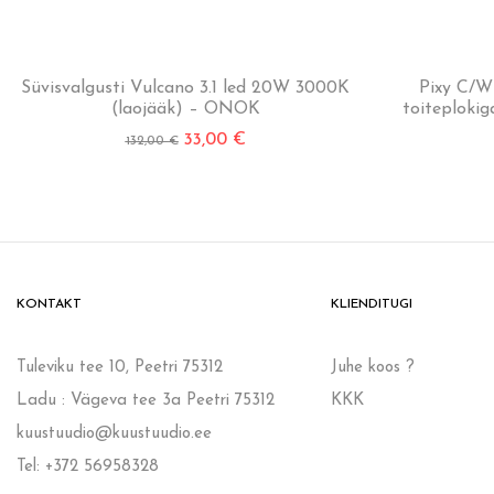
Süvisvalgusti Vulcano 3.1 led 20W 3000K
Pixy C/W 
(laojääk) – ONOK
toiteploki
33,00
€
132,00
€
KONTAKT
KLIENDITUGI
Tuleviku tee 10, Peetri 75312
Juhe koos ?
Ladu : Vägeva tee 3a Peetri 75312
KKK
kuustuudio@kuustuudio.ee
Tel: +372 56958328