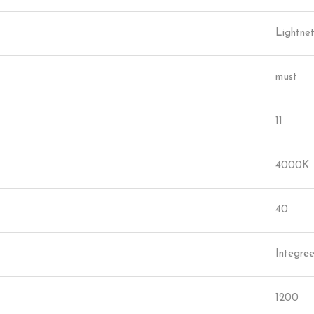
Lightne
must
11
4000K
40
Integree
1200