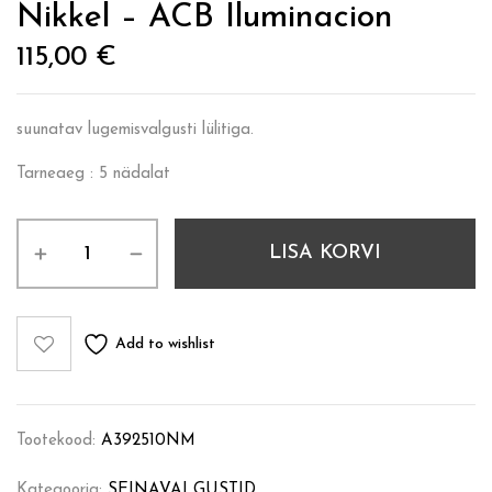
Nikkel – ACB Iluminacion
115,00
€
suunatav lugemisvalgusti lülitiga.
Tarneaeg : 5 nädalat
LISA KORVI
Add to wishlist
Tootekood:
A392510NM
Kategooria:
SEINAVALGUSTID