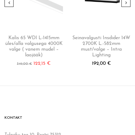
Kalis 65 WDI L-1415mm
Seinavalgusti Insdider 14W
üles/alla valgusega 4000K
2700K L.-582mm
valge ( vanem mudel –
must/valge – Intra
laojääk)
Lighting
122,15
€
192,00
€
349,00
€
KONTAKT