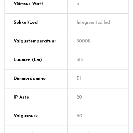
Võimsus Watt
3
Sokkel/Led
Integreeritud led
Valgustemperatuur
3000K
Luumen (lm)
315
Dimmerdamine
EI
IP Aste
20
Valgusnurk
60