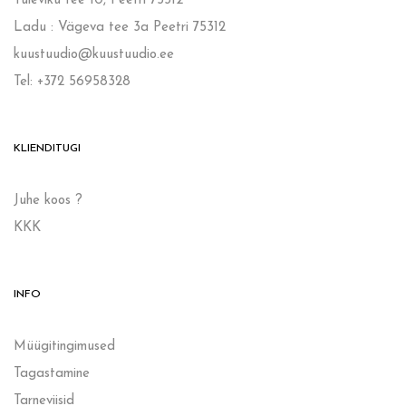
Tuleviku tee 10, Peetri 75312
Ladu : Vägeva tee 3a Peetri 75312
kuustuudio@kuustuudio.ee
Tel: +372 56958328
KLIENDITUGI
Juhe koos ?
KKK
INFO
Müügitingimused
Tagastamine
Tarneviisid