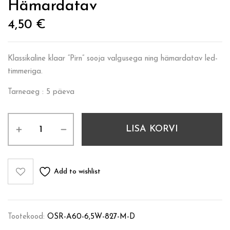
Hämardatav
4,50
€
Klassikaline klaar “Pirn” sooja valgusega ning hämardatav led-
timmeriga.
Tarneaeg : 5 päeva
LISA KORVI
Add to wishlist
Tootekood:
OSR-A60-6,5W-827-M-D