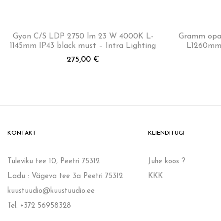
Gyon C/S LDP 2750 lm 23 W 4000K L-
Gramm opaa
1145mm IP43 black must – Intra Lighting
L1260mm 
275,00
€
KONTAKT
KLIENDITUGI
Tuleviku tee 10, Peetri 75312
Juhe koos ?
Ladu : Vägeva tee 3a Peetri 75312
KKK
kuustuudio@kuustuudio.ee
Tel: +372 56958328