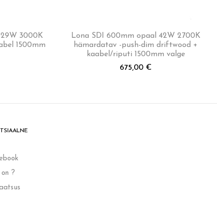
lm 29W 3000K
Lona SDI 600mm opaal 42W 2700K
aabel 1500mm
hämardatav -push-dim driftwood +
kaabel/riputi 1500mm valge
675,00
€
TSIAALNE
ebook
 on ?
vaatsus