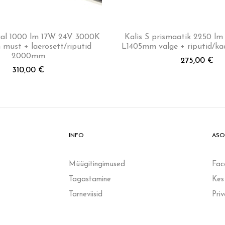
l 1000 lm 17W 24V 3000K
Kalis S prismaatik 2250 
must + laerosett/riputid
L1405mm valge + riputid/k
2000mm
275,00
€
310,00
€
INFO
ASO
Müügitingimused
Fac
Tagastamine
Kes
Tarneviisid
Pri