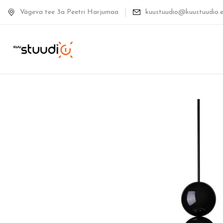
Vägeva tee 3a Peetri Harjumaa
kuustuudio@kuustuudio.