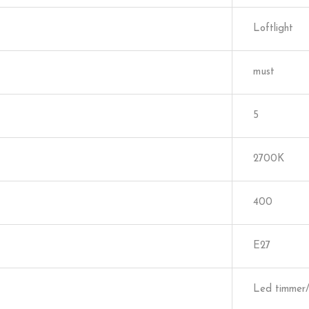
Loftlight
must
5
2700K
400
E27
Led timmer/