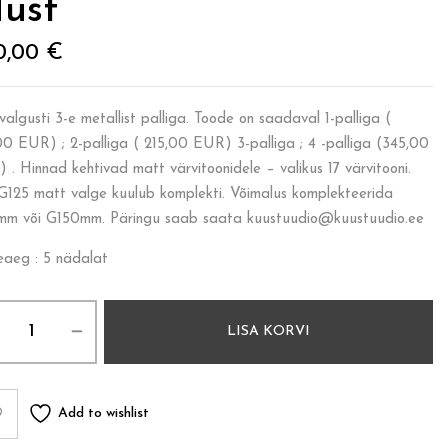
ust
0,00
€
valgusti 3-e metallist palliga. Toode on saadaval 1-palliga (
00 EUR) ; 2-palliga ( 215,00 EUR) 3-palliga ; 4 -palliga (345,00
 . Hinnad kehtivad matt värvitoonidele – valikus 17 värvitooni.
 G125 matt valge kuulub komplekti. Võimalus komplekteerida
m või G150mm. Päringu saab saata kuustuudio@kuustuudio.ee
eaeg : 5 nädalat
LISA KORVI
Add to wishlist