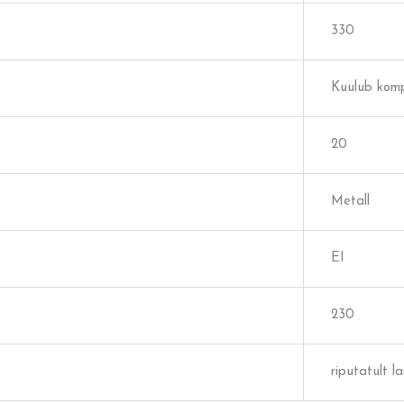
330
Kuulub komp
20
Metall
EI
230
riputatult l