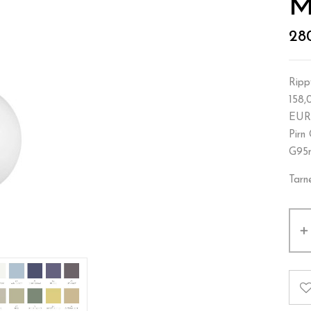
M
28
Ripp
158,
EUR)
Pirn
G95m
Tarn