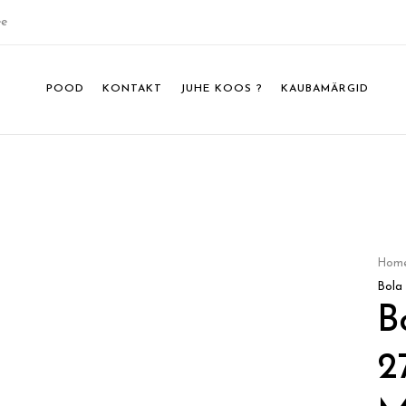
ee
POOD
KONTAKT
JUHE KOOS ?
KAUBAMÄRGID
Hom
Bola
B
2