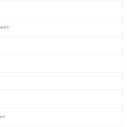
lekti
aest